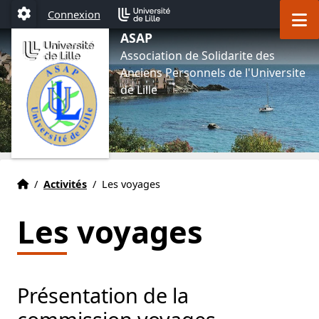
Aller au menu
Aller au contenu
Aller au pied de page
M
Connexion
Paramétrage
ASAP
Association de Solidarite des
Anciens Personnels de l'Universite
de Lille
Accueil
Accueil
/
Activités
/
Les voyages
Les voyages
Présentation de la