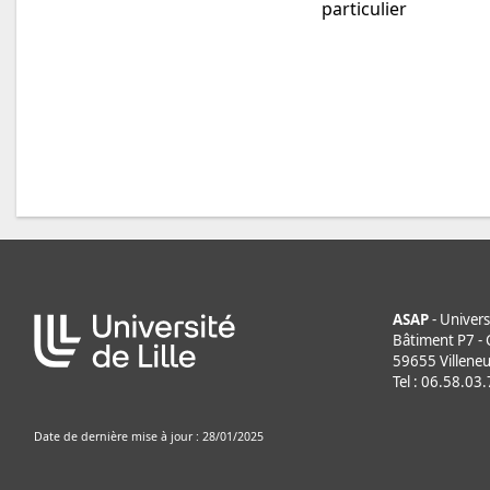
particulier
ASAP
- Universi
Bâtiment P7 - C
59655 Villeneu
Tel : 06.58.03
Date de dernière mise à jour : 28/01/2025