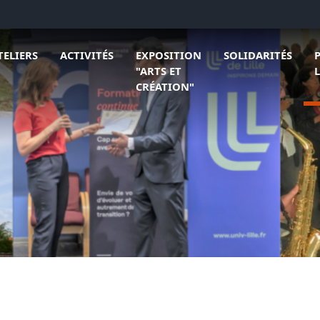
 L'association
rir le sous menu de Ateliers
Ouvrir le sous menu de Activités
Ouvrir le sous menu
Ouv
TELIERS
ACTIVITÉS
EXPOSITION
SOLIDARITÉS
"ARTS ET
CRÉATION"