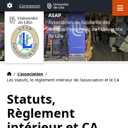
Aller au menu
Aller au contenu
Aller au pied de page
M
Connexion
Paramétrage
ASAP
Association de Solidarite des
Anciens Personnels de l'Universite
de Lille
Accueil
Accueil
/
L'association
/
Les statuts, le règlement intérieur de l'association et le CA
Statuts,
Règlement
intérieur et CA