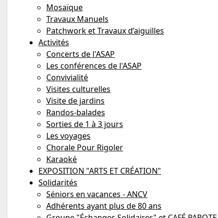
Mosaïque
Travaux Manuels
Patchwork et Travaux d’aiguilles
Activités
Concerts de l'ASAP
Les conférences de l'ASAP
Convivialité
Visites culturelles
Visite de jardins
Randos-balades
Sorties de 1 à 3 jours
Les voyages
Chorale Pour Rigoler
Karaoké
EXPOSITION "ARTS ET CRÉATION"
Solidarités
Séniors en vacances - ANCV
Adhérents ayant plus de 80 ans
Groupe "Échanges Solidaires" et CAFÉ PAPOTE