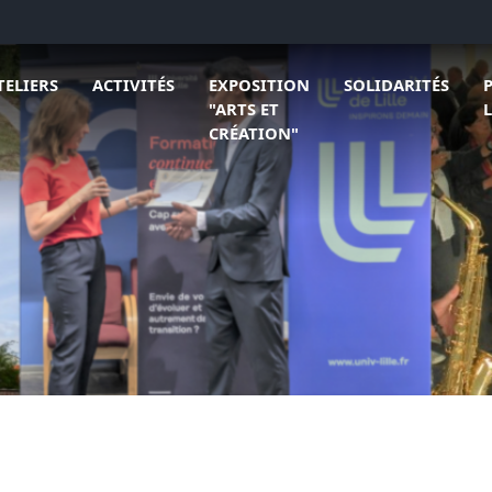
 L'association
rir le sous menu de Ateliers
Ouvrir le sous menu de Activités
Ouvrir le sous menu
Ouv
TELIERS
ACTIVITÉS
EXPOSITION
SOLIDARITÉS
"ARTS ET
CRÉATION"