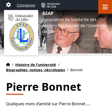
Aller au menu
Aller au contenu
Aller au pied de page
M
Connexion
Paramétrage
ASAP
Association de Solidarite des
Anciens Personnels de l'Universite
de Lille
Accueil
Accueil
/
Histoire de l'université
/
Biographies, notices, nécrologies
/
Bonnet
Pierre Bonnet
Quelques mots d’amitié sur Pierre Bonnet…..