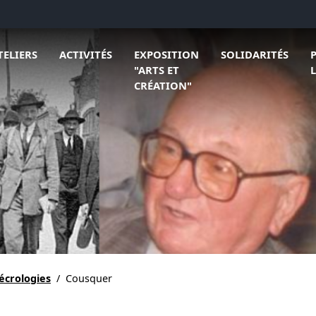
 L'association
rir le sous menu de Ateliers
Ouvrir le sous menu de Activités
Ouvrir le sous menu
Ouv
TELIERS
ACTIVITÉS
EXPOSITION
SOLIDARITÉS
"ARTS ET
CRÉATION"
nécrologies
/
Cousquer