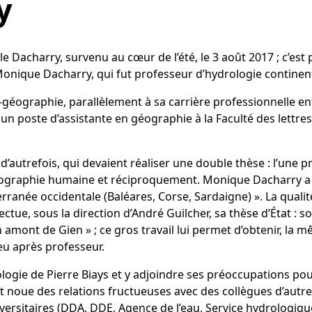
y
Dacharry, survenu au cœur de l’été, le 3 août 2017 ; c’est pa
nique Dacharry, qui fut professeur d’hydrologie continentale
géographie, parallèlement à sa carrière professionnelle ent
 un poste d’assistante en géographie à la Faculté des lettre
’autrefois, qui devaient réaliser une double thèse : l’une pri
a géographie humaine et réciproquement. Monique Dacharry 
rranée occidentale (Baléares, Corse, Sardaigne) ». La qualité
ffectue, sous la direction d’André Guilcher, sa thèse d’État : 
n amont de Gien » ; ce gros travail lui permet d’obtenir, la
eu après professeur.
atologie de Pierre Biays et y adjoindre ses préoccupations pou
t noue des relations fructueuses avec des collègues d’autres 
rsitaires (DDA, DDE, Agence de l’eau, Service hydrologique 