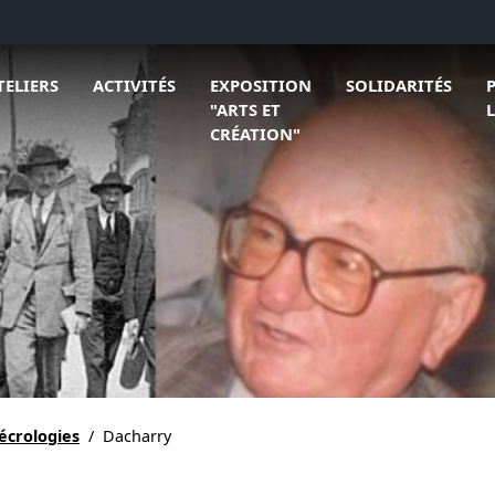
 L'association
rir le sous menu de Ateliers
Ouvrir le sous menu de Activités
Ouvrir le sous menu
Ouv
TELIERS
ACTIVITÉS
EXPOSITION
SOLIDARITÉS
"ARTS ET
CRÉATION"
nécrologies
/
Dacharry