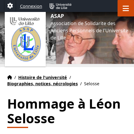
Aller au menu
Aller au contenu
Aller au pied de page
M
Connexion
Paramétrage
ASAP
Association de Solidarite des
Anciens Personnels de l'Universite
de Lille
Accueil
Accueil
/
Histoire de l'université
/
Biographies, notices, nécrologies
/
Selosse
Hommage à Léon
Selosse