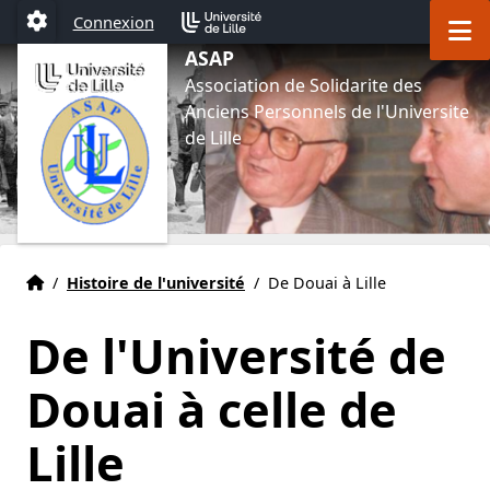
Aller au menu
Aller au contenu
Aller au pied de page
M
Connexion
Paramétrage
ASAP
Association de Solidarite des
Anciens Personnels de l'Universite
de Lille
Accueil
Accueil
/
Histoire de l'université
/
De Douai à Lille
De l'Université de
Douai à celle de
Lille