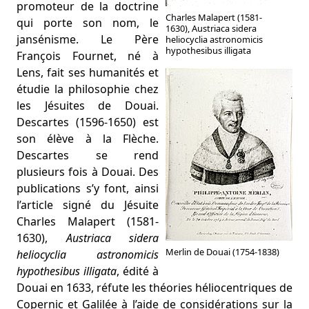
promoteur de la doctrine
Charles Malapert (1581-
qui porte son nom, le
1630), Austriaca sidera
jansénisme. Le Père
heliocyclia astronomicis
hypothesibus illigata
François Fournet, né à
Lens, fait ses humanités et
étudie la philosophie chez
les Jésuites de Douai.
Descartes (1596-1650) est
son élève à la Flèche.
Descartes se rend
plusieurs fois à Douai. Des
publications s’y font, ainsi
l’article signé du Jésuite
Charles Malapert (1581-
1630),
Austriaca sidera
Merlin de Douai (1754-1838)
heliocyclia astronomicis
hypothesibus illigata
, édité à
Douai en 1633, réfute les théories héliocentriques de
Copernic et Galilée à l’aide de considérations sur la