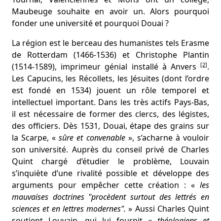
Maubeuge souhaite en avoir un. Alors pourquoi
fonder une université et pourquoi Douai ?
La région est le berceau des humanistes tels Erasme
de Rotterdam (1466-1536) et Christophe Plantin
[2]
(1514-1589), imprimeur génial installé à Anvers
.
Les Capucins, les Récollets, les Jésuites (dont l’ordre
est fondé en 1534) jouent un rôle temporel et
intellectuel important. Dans les très actifs Pays-Bas,
il est nécessaire de former des clercs, des légistes,
des officiers. Dès 1531, Douai, étape des grains sur
la Scarpe, «
sûre et convenable
», s’acharne à vouloir
son université. Auprès du conseil privé de Charles
Quint chargé d’étudier le problème, Louvain
s’inquiète d’une rivalité possible et développe des
arguments pour empêcher cette création : «
les
mauvaises doctrines "procèdent surtout des lettrés en
sciences et en lettres modernes".
» Aussi Charles Quint
soutient Louvain, qui lui fournit «
théologiens et