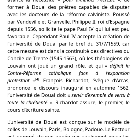
former à Douai des prêtres capables de disputer
avec les docteurs de la réforme calviniste. Poussé
par Vendeville et Granvelle, Philippe II, roi d’Espagne
depuis 1556, sollicite le pape Paul IV qui lui est peu
favorable. Cependant Paul IV accepte la création de
l’université de Douai par le bref du 31/7/1559, car
cette mesure est dans la continuité des directives du
Concile de Trente (1545-1563), où les théologiens de
Louvain ont joué un grand rôle, et qui «
définit la
Contre-Réforme catholique face à l’expansion
[4]
protestant
»
. François Richardot, évêque d’Arras,
prononce le discours inaugural en automne 1562,
l’université de Douai doit «
servir d’exemple de vertu à
toute la chrétienté
». Richardot assure, le premier, le
cours d’écriture sainte.
L’université de Douai est conçue sur le modèle de
celles de Louvain, Paris, Bologne, Padoue. Le Recteur
est nommé chaque année par roulement entre les