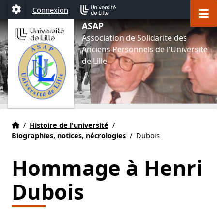
Aller au menu
Aller au contenu
Aller au pied de page
M
Connexion
Paramétrage
ASAP
Association de Solidarite des
Anciens Personnels de l'Universite
de Lille
Accueil
Accueil
/
Histoire de l'université
/
Biographies, notices, nécrologies
/
Dubois
Hommage à Henri
Dubois