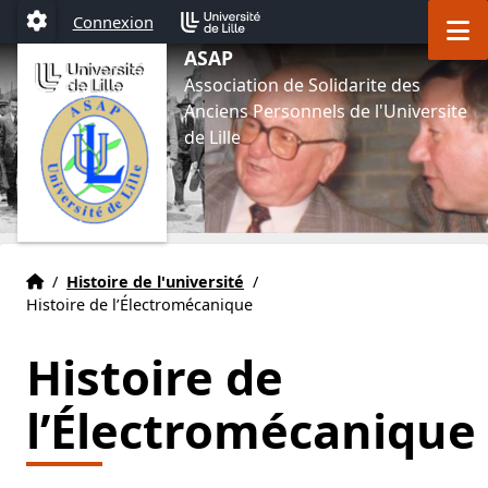
Aller au menu
Aller au contenu
Aller au pied de page
M
Connexion
Paramétrage
ASAP
Association de Solidarite des
Anciens Personnels de l'Universite
de Lille
Accueil
Accueil
/
Histoire de l'université
/
Histoire de l’Électromécanique
Histoire de
l’Électromécanique