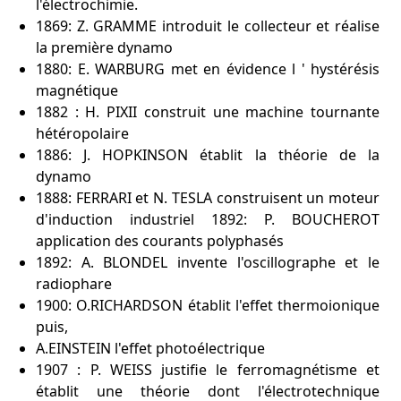
l'électrochimie.
1869: Z. GRAMME introduit le collecteur et réalise
la première dynamo
1880: E. WARBURG met en évidence l ' hystérésis
magnétique
1882 : H. PIXII construit une machine tournante
hétéropolaire
1886: J. HOPKINSON établit la théorie de la
dynamo
1888: FERRARI et N. TESLA construisent un moteur
d'induction industriel 1892: P. BOUCHEROT
application des courants polyphasés
1892: A. BLONDEL invente l'oscillographe et le
radiophare
1900: O.RICHARDSON établit l'effet thermoionique
puis,
A.EINSTEIN l'effet photoélectrique
1907 : P. WEISS justifie le ferromagnétisme et
établit une théorie dont l'électrotechnique